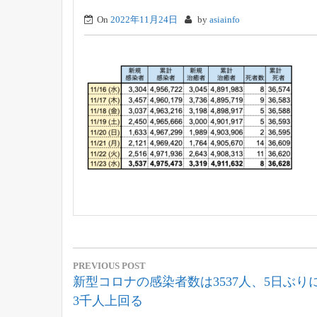
On
2022年11月24日
by
asiainfo
投
PREVIOUS POST
稿
Previous
新型コロナの感染者数は3537人、5日ぶり
Post:
3千人上回る