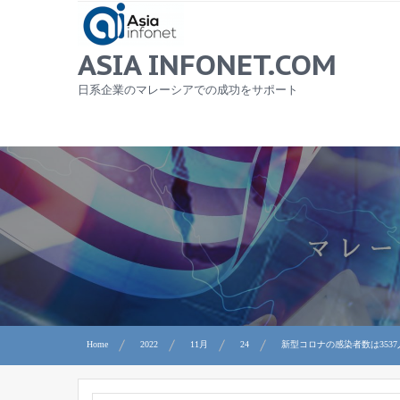
Skip
to
content
ASIA INFONET.COM
日系企業のマレーシアでの成功をサポート
Home
2022
11月
24
新型コロナの感染者数は353