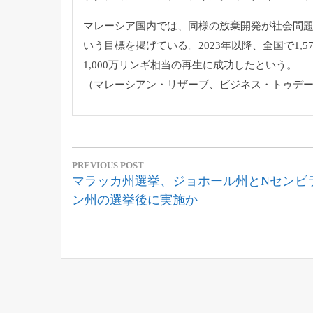
マレーシア国内では、同様の放棄開発が社会問
いう目標を掲げている
。2023年以降、全国で1,
5
1,000万リンギ相当の再生に成功したという。
（マレーシアン・リザーブ、ビジネス・トゥデ
投
PREVIOUS POST
稿
Previous
マラッカ州選挙、ジョホール州とNセンビ
Post:
ン州の選挙後に実施か
ナ
ビ
ゲ