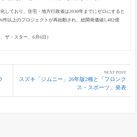
題化しており、
住宅・
地方行政省は2030年までにゼロにすると
76件以上のプロジェクトが再始動され、総開発価値1,
482億
ー、ザ・スター、
6月6日）
NEXT POST
Next
ラ
スズキ「ジムニー」26年版2種と「フロンク
Post:
ス・スポーツ」発表