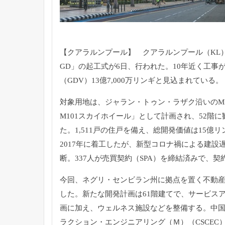
【クアラルンプール】 クアラルンプール（KL
GD」の起工式が6日、行われた。
10年近く工事
（GDV）13億7,
000万リンギと見込まれている。
対象用地は、ジャラン・トゥン・ラザク沿いのM
M101スカイホイール」として計画され、
52階
た。1,511戸の住戸を備え、
総開発価値は15億
2017年に着工したが、
新型コロナ禍による建設遅
断。337人が売買契約（SPA）
を締結済みで、契約
今回、ネグリ・
センビラン州に拠点を置く不動産
した。新たな開発計画は61階建てで、
サービスア
画に加え、ウェルネス施設などを整備する。
中
ラクション・エンジニアリング（Ｍ）（CSCEC