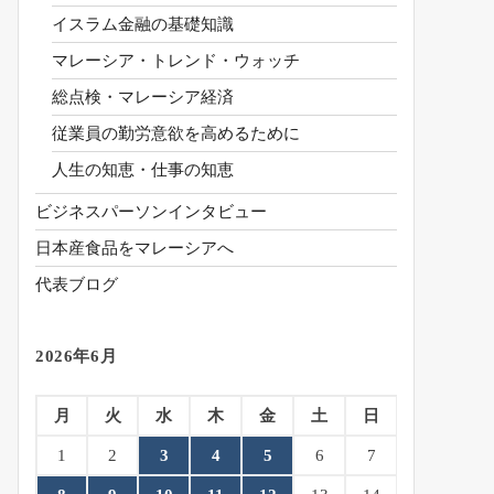
イスラム金融の基礎知識
マレーシア・トレンド・ウォッチ
総点検・マレーシア経済
従業員の勤労意欲を高めるために
人生の知恵・仕事の知恵
ビジネスパーソンインタビュー
日本産食品をマレーシアへ
代表ブログ
2026年6月
月
火
水
木
金
土
日
1
2
3
4
5
6
7