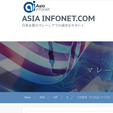
Skip
to
content
ASIA INFONET.COM
日系企業のマレーシアでの成功をサポート
Home
2026
6月
8
大型開発「KL360@メナラG