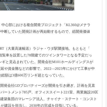
）中心部における複合開発プロジェクト「
KL360@メナラ
が中断していた開発計画が再始動するもので、
総開発価値
RT（
大量高速輸送）ラジャ・ウダ駅隣接地。もともと「
に観覧車を設置した78階建てのツインタワーとなる予定だ
っ
リンギと見込まれていた。
開発会社M101ホールディングスが
延や資金難などの影響で、2022―
2023年にかけて工事が中
総額は3億600万リンギ超となっていた。
開発会社GDプロパティーズが開
発を引き継ぎ、計画を見直
パートメント785戸、オフィススイート221室、
商業施設20区
国建築集団のマレーシア法人、チャイナ・ステート・
コンスト
）
が建設を担当し、2030年の完成を目指している。