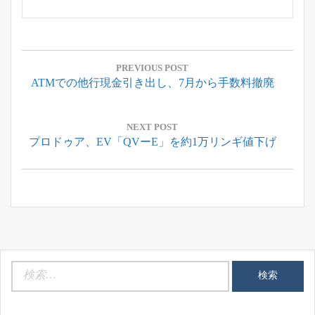
投
稿
PREVIOUS POST
Previous
ATMでの他行現金引き出し、7月から手数料撤廃
ナ
Post:
ビ
ゲ
NEXT POST
Next
プロドゥア、EV「QVーE」を約1万リンギ値下げ
ー
Post:
シ
ョ
ン
検
索: