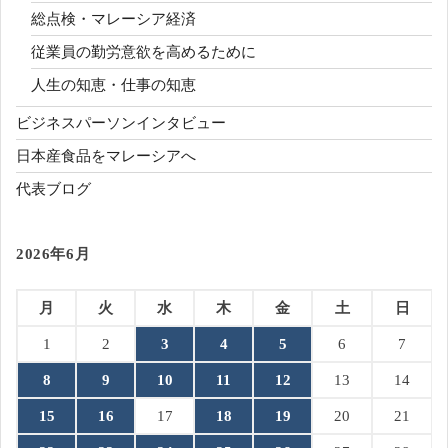
総点検・マレーシア経済
従業員の勤労意欲を高めるために
人生の知恵・仕事の知恵
ビジネスパーソンインタビュー
日本産食品をマレーシアへ
代表ブログ
2026年6月
月
火
水
木
金
土
日
1
2
3
4
5
6
7
8
9
10
11
12
13
14
15
16
17
18
19
20
21