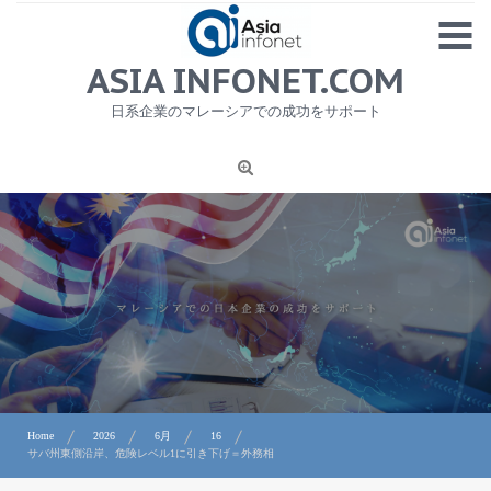
Skip
MENU
to
content
HOME
ASIA INFONET.COM
会社概要
日系企業のマレーシアでの成功をサポート
日本産食品輸出
ニュース
1
労務サービス
プライバシーポリシー及び著作権について
お問合せ
Home
2026
6月
16
サバ州東側沿岸、危険レベル1に引き下げ＝外務相