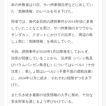
本の外務省は15日、サバ州東側沿岸などに出してい
た「
危険情報」のレベルを引き下げた。
同省では、
身代金目的の誘拐事件が2014年頃に多発
していたことなどを受
け、サバ州東側のタワウから
サンダカン、
クダットにかけての沿岸と、周辺の島
しょ部に「危険情報」
を発出していた。
今回、誘拐事件が2020年1月以降発生しておらず、
治安が回復していることから、沿岸部（
バンジ島及
びバラムバンガン島含む）についてはレベル1（
十分
注意）、島しょ部はレベル2（不要不急の渡航自粛）
に、
2024年12月に続き、それぞれ1段階ずつ引き下
げた。
また引き続き最新の治安情報の入手に努め、
十分な
安全対策を講じるよう呼びかけている。