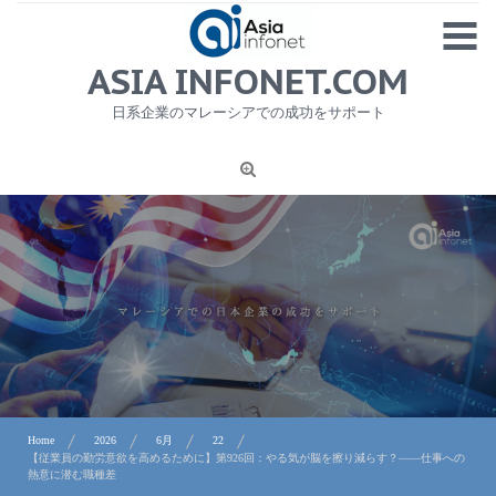
Skip
MENU
to
content
HOME
ASIA INFONET.COM
会社概要
日系企業のマレーシアでの成功をサポート
日本産食品輸出
ニュース
1
労務サービス
プライバシーポリシー及び著作権について
お問合せ
Home
2026
6月
22
【従業員の勤労意欲を高めるために】第926回：やる気が脳を擦り減らす？――仕事への
熱意に潜む職種差