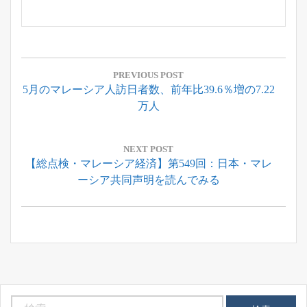
投
稿
PREVIOUS POST
Previous
5月のマレーシア人訪日者数、前年比39.6％増の7.22
ナ
Post:
万人
ビ
ゲ
ー
NEXT POST
Next
【総点検・マレーシア経済】第549回：日本・マレ
シ
Post:
ーシア共同声明を読んでみる
ョ
ン
検