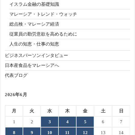
イスラム金融の基礎知識
マレーシア・トレンド・ウォッチ
総点検・マレーシア経済
従業員の勤労意欲を高めるために
人生の知恵・仕事の知恵
ビジネスパーソンインタビュー
日本産食品をマレーシアへ
代表ブログ
2026年6月
月
火
水
木
金
土
日
1
2
3
4
5
6
7
8
9
10
11
12
13
14