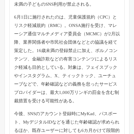
未満の子どものSNS利用が禁止される。
6月1日に施行されたのは、児童保護規約（CPC）
と
リスク軽減規約（RMC）。ONSA施行を受け、
マレ
ーシア通信マルチメディア委員会（MCMC）が2月以
降、
業界関係者や市民社会団体などとの協議を経て
策定した。
16歳未満の登録禁止に加え、ポルノコン
テンツ、
金融詐欺などの有害コンテンツによるリス
ク軽減も目的としている
。対象は、フェイスブック
やインスタグラム、X、
ティックトック、ユーチュ
ーブなどで、
年齢確認などの義務を怠ったサービス
プロバイダーは、最大1,
000万リンギの罰金を含む制
裁措置を受ける可能性がある。
今後、SNSのアカウント登録時にMyKad、パスポー
ト、
MyデジタルIDなどを通じた年齢確認が求められ
るほか、
既存ユーザーに対しても6カ月かけて段階的