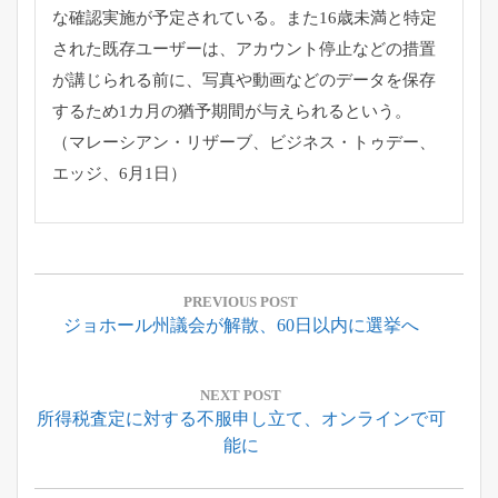
な確認実施が予定され
ている。また16歳未満と特定
された既存ユーザーは、
アカウント停止などの措置
が講じられる前に、
写真や動画などのデータを保存
するため1カ月の猶予期間が与えら
れるという。
（マレーシアン・リザーブ、ビジネス・トゥデー、
エッジ、
6月1日）
投
稿
PREVIOUS POST
Previous
ジョホール州議会が解散、60日以内に選挙へ
ナ
Post:
ビ
ゲ
NEXT POST
Next
所得税査定に対する不服申し立て、オンラインで可
ー
Post:
能に
シ
ョ