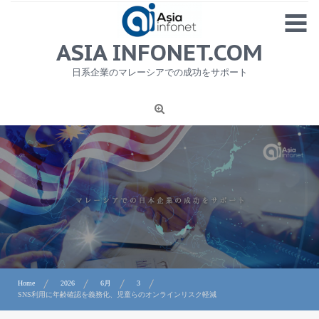
Skip
MENU
to
content
HOME
ASIA INFONET.COM
会社概要
日系企業のマレーシアでの成功をサポート
日本産食品輸出
ニュース
1
労務サービス
プライバシーポリシー及び著作権について
お問合せ
Home
2026
6月
3
SNS利用に年齢確認を義務化、児童らのオンラインリスク軽減