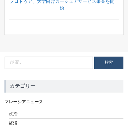
Next
プロドゥア、大学向けカーシェアサービス事業を開
シ
Post:
始
ョ
ン
検
索:
カテゴリー
マレーシアニュース
政治
経済