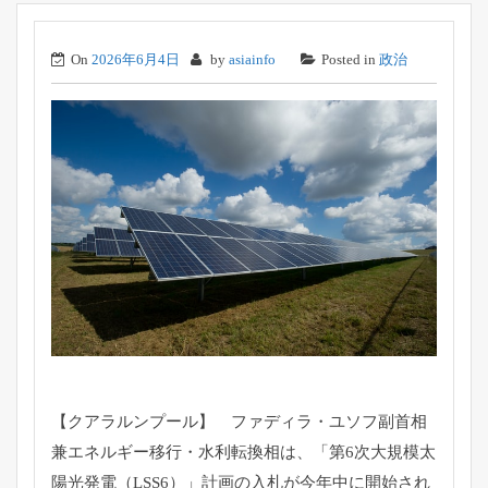
On
2026年6月4日
by
asiainfo
Posted in
政治
【クアラルンプール】 ファディラ・ユソフ副首相
兼エネルギー移行・水利転換相は、「
第6次大規模太
陽光発電（LSS6）」
計画の入札が今年中に開始され