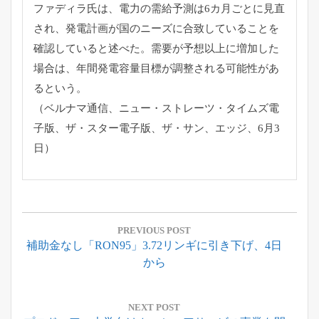
ファディラ氏は、電力の需給予測は6カ月ごとに見直
され、
発電計画が国のニーズに合致していることを
確認していると述べた
。需要が予想以上に増加した
場合は、
年間発電容量目標が調整される可能性があ
るという。
（ベルナマ通信、ニュー・ストレーツ・タイムズ電
子版、ザ・
スター電子版、ザ・サン、エッジ、6月3
日）
投
稿
PREVIOUS POST
Previous
補助金なし「RON95」3.72リンギに引き下げ、4日
ナ
Post:
から
ビ
ゲ
ー
NEXT POST