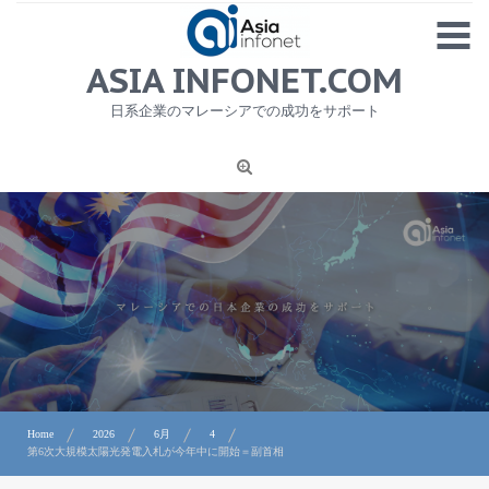
Skip
MENU
to
content
HOME
ASIA INFONET.COM
会社概要
日系企業のマレーシアでの成功をサポート
日本産食品輸出
ニュース
1
労務サービス
プライバシーポリシー及び著作権について
お問合せ
Home
2026
6月
4
第6次大規模太陽光発電入札が今年中に開始＝副首相