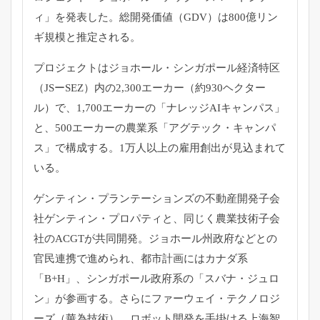
ィ」を発表した。総開発価値（
GDV）は800億リン
ギ規模と推定される。
プロジェクトはジョホール・シンガポール経済特区
（
JSーSEZ）内の2,300エーカー（約930ヘクター
ル）
で、1,700エーカーの「ナレッジAIキャンパス」
と、
500エーカーの農業系「アグテック・キャンパ
ス」で構成する。
1万人以上の雇用創出が見込まれて
いる。
ゲンティン・プランテーションズの不動産開発子会
社ゲンティン・
プロパティと、同じく農業技術子会
社のACGTが共同開発。
ジョホール州政府などとの
官民連携で進められ、
都市計画にはカナダ系
「B+H」、シンガポール政府系の「
スバナ・ジュロ
ン」が参画する。さらにファーウェイ・
テクノロジ
ーズ（華為技術）、
ロボット開発を手掛ける上海智