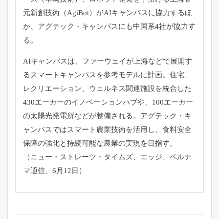
元新創技術（AgiBot）
がAIキャンパスに協力するほ
か、アグテック・
キャンパスにも中国系4社が協力す
る。
AIキャンパスは、
ファーウェイが上海などで展開す
るスマートキャンパスを参考モデ
ルに計画。住宅、
レクリエーション、
ウェルネス関連施設を統合した
430エーカーのイノベーションハ
ブや、100エーカー
の太陽光発電所などが整備される。
アグテック・キ
ャンパスではスマート農業技術を活用し、
食料安全
保障の強化と持続可能な農業の実現を目指す。
（ニュー・ストレーツ・タイムズ、エッジ、ベルナ
マ通信、
6月12日）
投