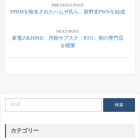
稿
PREVIOUS POST
Previous
PPBMを除名されたハムザ氏ら、新野党PWNを結成
ナ
Post:
ビ
ゲ
NEXT POST
Next
家電のKHIND、月額サブスク「RTO」初の専門店
ー
Post:
を開業
シ
ョ
ン
検
索:
カテゴリー