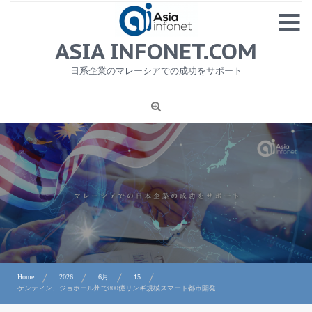
Skip
MENU
to
content
HOME
ASIA INFONET.COM
会社概要
日系企業のマレーシアでの成功をサポート
日本産食品輸出
ニュース
1
労務サービス
プライバシーポリシー及び著作権について
お問合せ
Home
2026
6月
15
ゲンティン、ジョホール州で800億リンギ規模スマート都市開発