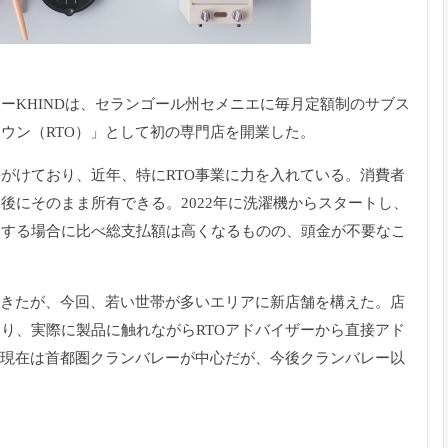
KHINDは、
セランゴール州セメニエに毎月定額制のサブス
ウン（RTO）」
として初の専門店を開業した。
手がけており、
近年、特にRTO事業に力を入れている。
消費者
了後にそのまま所有できる。
2022年に洗濯機からスタートし、
入する場合に比べ総支払額は高くなるものの、
頭金が不要なこ
てきたが、今回、
若い世帯が多いエリアに新店舗を構えた。
店
おり、
実際に製品に触れながらRTOアドバイザーから直接アド
て現在は首都圏クランバレーが中心だが、
今後クランバレー以