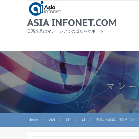
Skip
to
content
ASIA INFONET.COM
日系企業のマレーシアでの成功をサポート
Home
2026
6月
15
家電のKHIND、月額サブスク