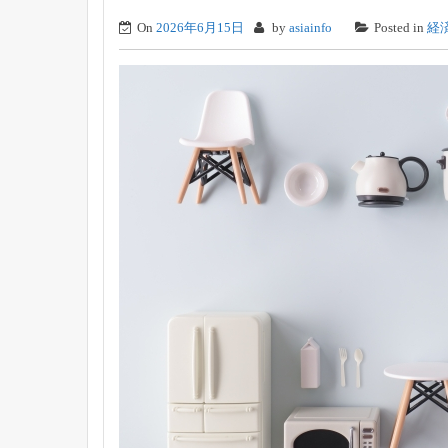
On
2026年6月15日
by
asiainfo
Posted in
経