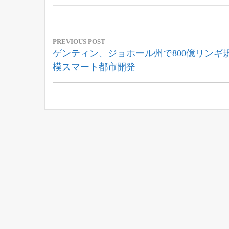
投
PREVIOUS POST
稿
Previous
ゲンティン、ジョホール州で800億リンギ
Post:
模スマート都市開発
ナ
ビ
ゲ
ー
シ
ョ
ン