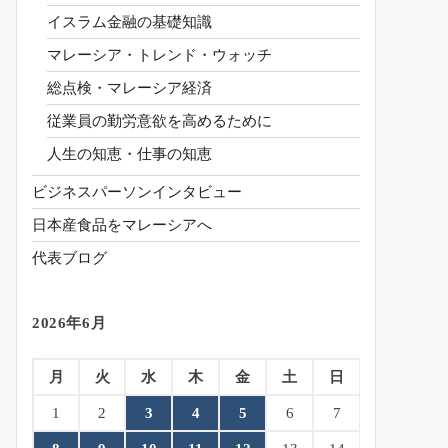
イスラム金融の基礎知識
マレーシア・トレンド・ウォッチ
総点検・マレーシア経済
従業員の勤労意欲を高めるために
人生の知恵・仕事の知恵
ビジネスパーソンインタビュー
日本産食品をマレーシアへ
代表ブログ
2026年6月
月
火
水
木
金
土
日
1
2
3
4
5
6
7