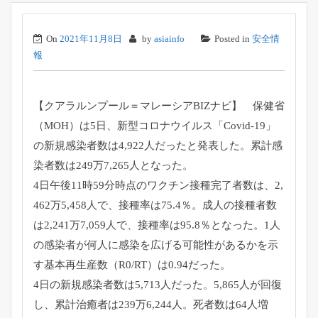
On
2021年11月8日
by
asiainfo
Posted in
安全情
報
【クアラルンプール＝マレーシアBIZナビ】 保健省
（MOH）は5日、新型コロナウイルス「Covid-
19」
の新規感染者数は4,922人だったと発表した。
累計感
染者数は249万7,265人となった。
4日午後11時59分時点のワクチン接種完了者数は、2,
462万5,458人で、接種率は75.4％。
成人の接種者数
は2,241万7,059人で、接種率は95.
8％となった。
1人
の感染者が何人に感染を広げる可能性があるかを示
す基本再生
産数（R0/RT）は0.94だった。
4日の新規感染者数は5,713人だった。5,
865人が回復
し、累計治癒者は239万6,244人。
死者数は64人増