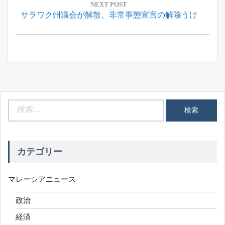
ー
NEXT POST
Next
サラワク州議会が解散、非常事態宣言の解除うけ
シ
Post:
ョ
ン
検
索:
カテゴリー
マレーシアニュース
政治
経済