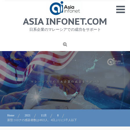
Skip
MENU
to
content
HOME
ASIA INFONET.COM
会社概要
日系企業のマレーシアでの成功をサポート
日本産食品輸出
ニュース
1
労務サービス
プライバシーポリシー及び著作権について
お問合せ
Home
2021
11月
8
新型コロナの感染者数は4922人、4日ぶりに5千人以下