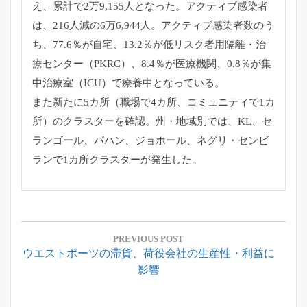
え、累計で2万9,155人となった。
アクティブ感染者
は、216人減の6万6,944人。
アクティブ感染者数のう
ち、77.6％が自宅、13.2％
が低リスク者用隔離・治
療センター（PKRC）、8.4％
が医療機関、0.8％が集
中治療室（ICU）
で療養中となっている。
また新たに5カ所（職場で4カ所、コミュニティで1カ
所）
のクラスターを確認。州・地域別では、KL、セ
ランゴール、
パハン、ジョホール、ネグリ・
センビ
ランで1カ所クラスターが発生した。
投
稿
PREVIOUS POST
Previous
ウエストポーツの滞貨、荷役会社の生産性・利益に
ナ
Post:
影響
ビ
ゲ