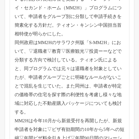
イ・セカンド・ホーム（MM2H）」プログラムにつ
いて、
申請者をグループ別に分類して申請手続きを
簡素化する方針だ。
ティオン・キンシン中国担当首
相特使が明らかにした。
同州政府はMM2Hのサラワク州版「S-MM2H」にお
いて、▽
退職者▽教育▽医療観光▽
投資ーーなどで
分類する方向で検討している。
ティオン氏による
と、
同プログラムでは元々は退職者を対象としてい
たが、
申請者グループごとに明確なルールがないこ
とで混乱を生じていた
。また同州は、
申請者が特定
の価格帯の住宅を探す際の利便性を考慮し様々な地
域
に対応した不動産購入パッケージについても検討
する。
MM2Hは今年10月から新規受付を再開したが、
新規
申請者を対象に▽ビザ有効期間の10年から5年への短
縮▽
年間ビザ料金引き上げ▽年間90日間のマレーシ