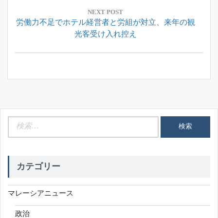
ゲ
ー
NEXT POST
Next
労働力不足でホテル経営者と労組が対立、来年の観
シ
Post:
光客受け入れ控え
ョ
ン
検
索:
カテゴリー
マレーシアニュース
政治