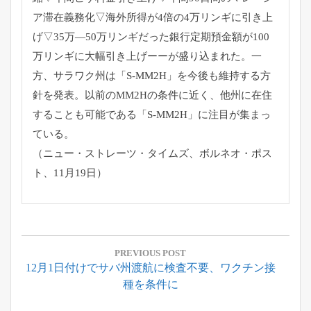
ア滞在義務化▽
海外所得が4倍の4万リンギに引き上
げ▽35万—
50万リンギだった銀行定期預金額が100
万リンギに大幅引き上
げーーが盛り込まれた。一
方、サラワク州は「S-MM2H」
を今後も維持する方
針を発表。以前のMM2Hの条件に近く、
他州に在住
することも可能である「S-MM2H」
に注目が集まっ
ている。
（ニュー・ストレーツ・タイムズ、ボルネオ・ポス
ト、
11月19日）
投
稿
PREVIOUS POST
Previous
12月1日付けでサバ州渡航に検査不要、ワクチン接
ナ
Post:
種を条件に
ビ