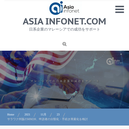
Skip
MENU
to
content
HOME
ASIA INFONET.COM
会社概要
日系企業のマレーシアでの成功をサポート
日本産食品輸出
ニュース
1
労務サービス
プライバシーポリシー及び著作権について
お問合せ
Home
2021
11月
23
サラワク州版のMM2H、申請者の分類化・手続き簡素化を検討